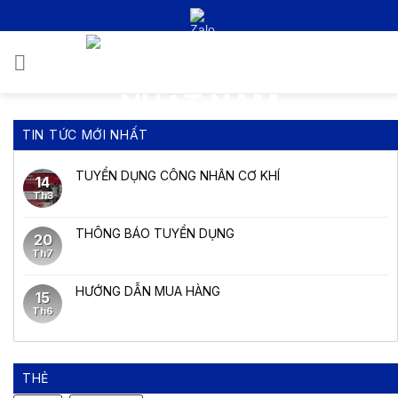
Bỏ
qua
nội
0
dung
TIN TỨC MỚI NHẤT
TUYỂN DỤNG CÔNG NHÂN CƠ KHÍ
14
Th3
THÔNG BÁO TUYỂN DỤNG
20
Th7
HƯỚNG DẪN MUA HÀNG
15
Th6
THẺ