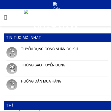
Bỏ
qua
nội
0
dung
TIN TỨC MỚI NHẤT
TUYỂN DỤNG CÔNG NHÂN CƠ KHÍ
14
Th3
THÔNG BÁO TUYỂN DỤNG
20
Th7
HƯỚNG DẪN MUA HÀNG
15
Th6
THẺ