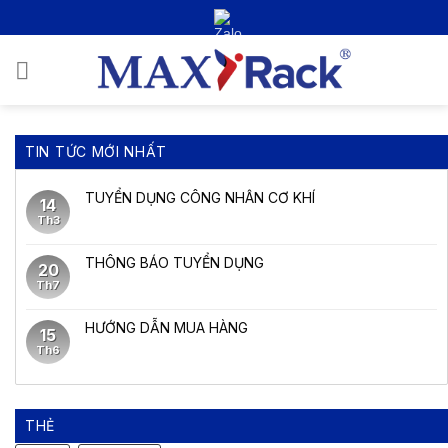
Bỏ
qua
nội
0
dung
TIN TỨC MỚI NHẤT
TUYỂN DỤNG CÔNG NHÂN CƠ KHÍ
14
Th3
THÔNG BÁO TUYỂN DỤNG
20
Th7
HƯỚNG DẪN MUA HÀNG
15
Th6
THẺ