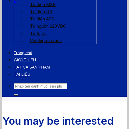
0
Tủ điện MSB
Tủ điện DB
Tủ điện ATS
Tủ nguồn 220VDC
Tủ tụ bù
Phụ kiện tủ rack
Trang chủ
GIỚI THIỆU
TẤT CẢ SẢN PHẨM
TÀI LIỆU
Tìm
kiếm:
You may be interested