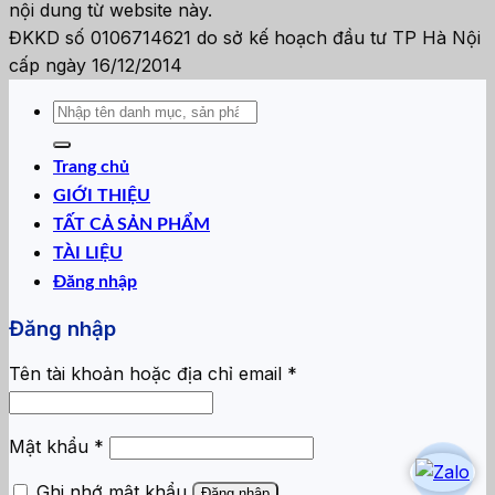
nội dung từ website này.
ĐKKD số 0106714621 do sở kế hoạch đầu tư TP Hà Nội
cấp ngày 16/12/2014
Tìm
kiếm:
Trang chủ
GIỚI THIỆU
TẤT CẢ SẢN PHẨM
TÀI LIỆU
Đăng nhập
Đăng nhập
Bắt
Tên tài khoản hoặc địa chỉ email
*
buộc
Bắt
Mật khẩu
*
buộc
Ghi nhớ mật khẩu
Đăng nhập