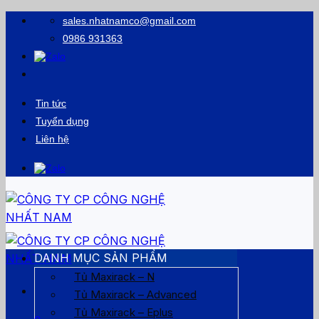
Bỏ
sales.nhatnamco@gmail.com
qua
0986 931363
nội
dung
Tin tức
Tuyển dụng
Liên hệ
DANH MỤC SẢN PHẨM
Tủ Maxirack – N
Tủ Maxirack – Advanced
Tủ Maxirack – Eplus