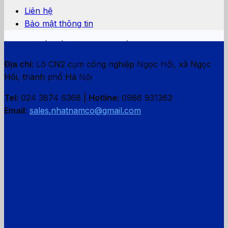
Liên hệ
Bảo mật thông tin
CÔNG TY CỔ PHẦN CÔNG NGHỆ NHẤT NAM
Địa chỉ:
Lô CN2 cụm công nghiệp Ngọc Hồi, xã Ngọc
Hồi, thành phố Hà Nội
Tel:
024 3874 6368 |
Hotline:
0986 931363
Email:
sales.nhatnamco@gmail.com