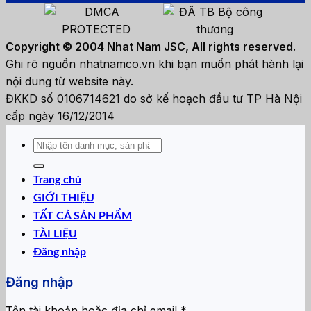
Copyright © 2004 Nhat Nam JSC, All rights reserved.
Ghi rõ nguồn nhatnamco.vn khi bạn muốn phát hành lại
nội dung từ website này.
ĐKKD số 0106714621 do sở kế hoạch đầu tư TP Hà Nội
cấp ngày 16/12/2014
Tìm
kiếm:
Trang chủ
GIỚI THIỆU
TẤT CẢ SẢN PHẨM
TÀI LIỆU
Đăng nhập
Đăng nhập
Bắt
Tên tài khoản hoặc địa chỉ email
*