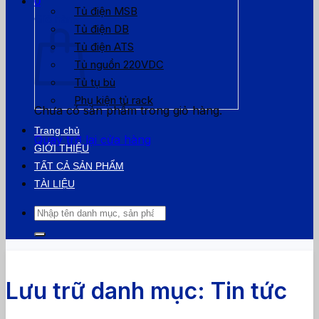
0
Tủ điện MSB
Giỏ hàng
Tủ điện DB
Tủ điện ATS
Tủ nguồn 220VDC
Tủ tụ bù
Phụ kiện tủ rack
Chưa có sản phẩm trong giỏ hàng.
Trang chủ
Quay trở lại cửa hàng
GIỚI THIỆU
TẤT CẢ SẢN PHẨM
TÀI LIỆU
Tìm
kiếm:
Lưu trữ danh mục:
Tin tức