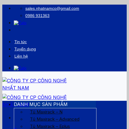
Bỏ
sales.nhatnamco@gmail.com
qua
0986 931363
nội
dung
Tin tức
Tuyển dụng
Liên hệ
DANH MỤC SẢN PHẨM
Tủ Maxirack – N
Tủ Maxirack – Advanced
Tủ Maxirack – Eplus