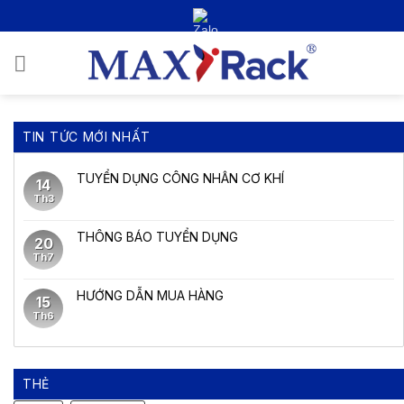
Bỏ
qua
nội
0
dung
TIN TỨC MỚI NHẤT
TUYỂN DỤNG CÔNG NHÂN CƠ KHÍ
14
Th3
THÔNG BÁO TUYỂN DỤNG
20
Th7
HƯỚNG DẪN MUA HÀNG
15
Th6
THẺ