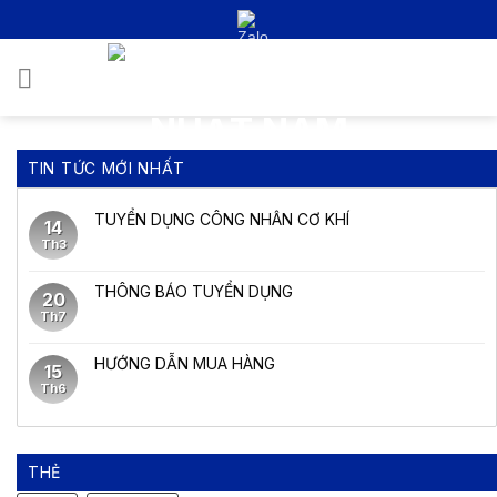
Bỏ
qua
nội
0
dung
TIN TỨC MỚI NHẤT
TUYỂN DỤNG CÔNG NHÂN CƠ KHÍ
14
Th3
THÔNG BÁO TUYỂN DỤNG
20
Th7
HƯỚNG DẪN MUA HÀNG
15
Th6
THẺ