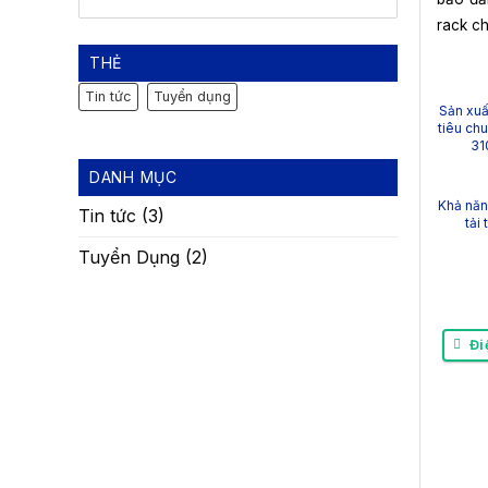
rack ch
THẺ
Tin tức
Tuyển dụng
Sản xuấ
tiêu ch
31
DANH MỤC
Khả năn
Tin tức
(3)
tải 
Tuyển Dụng
(2)
Đi