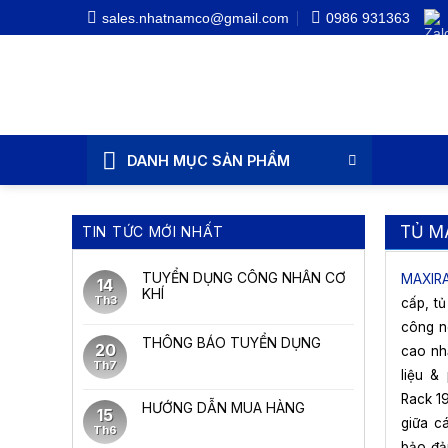
Bỏ
sales.nhatnamco@gmail.com
0986 931363
qua
nội
dung
DANH MỤC SẢN PHẨM
TỦ M
TIN TỨC MỚI NHẤT
TUYỂN DỤNG CÔNG NHÂN CƠ
MAXIRA
14
KHÍ
Th3
cấp, t
công n
THÔNG BÁO TUYỂN DỤNG
20
cao nh
Th7
liệu &
Rack 19
HƯỚNG DẪN MUA HÀNG
15
giữa c
Th6
bảo đảm