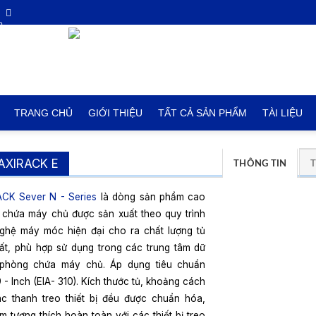
TRANG CHỦ
GIỚI THIỆU
TẤT CẢ SẢN PHẨM
TÀI LIỆU
AXIRACK E
THÔNG TIN
CK Sever N - Series
là dòng sản phẩm cao
ủ chứa máy chủ được sản xuất theo quy trình
ghệ máy móc hiện đại cho ra chất lượng tủ
ất, phù hợp sử dụng trong các trung tâm dữ
 phòng chứa máy chủ. Áp dụng tiêu chuẩn
 - Inch (EIA- 310). Kích thước tủ, khoảng cách
ác thanh treo thiết bị đều được chuẩn hóa,
 tương thích hoàn toàn với các thiết bị treo