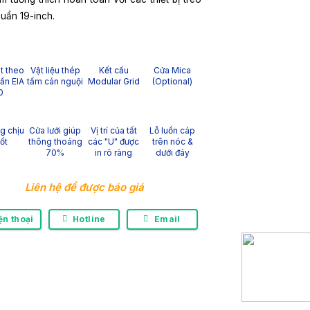
uẩn 19-inch.
t theo
Vật liệu thép
Kết cấu
Cửa Mica
uẩn EIA
tấm cán nguội
Modular Grid
(Optional)
0
g chịu
Cửa lưới giúp
Vị trí của tất
Lỗ luồn cáp
tốt
thông thoáng
các "U" được
trên nóc &
70%
in rõ ràng
dưới đáy
Liên hệ để được báo giá
ện thoại
Hotline
Email