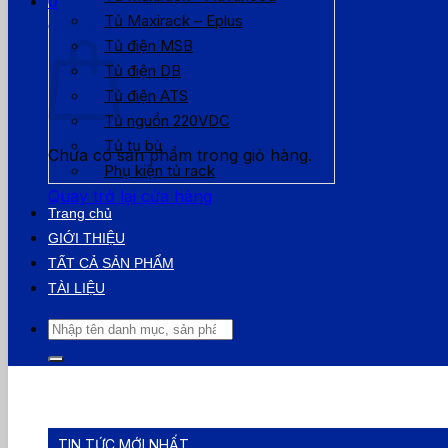
0
Tủ Maxirack – Eplus
Giỏ hàng
Tủ điện MSB
Tủ điện DB
Tủ điện ATS
Tủ nguồn 220VDC
Tủ tụ bù
Chưa có sản phẩm trong giỏ hàng.
Phụ kiện tủ rack
Quay trở lại cửa hàng
Trang chủ
GIỚI THIỆU
TẤT CẢ SẢN PHẨM
TÀI LIỆU
Tìm
kiếm:
TIN TỨC MỚI NHẤT