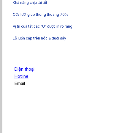
Khả năng chịu tải tốt
Cửa lưới giúp thông thoáng 70%
Vị trí của tất các "U" được in rõ ràng
Lỗ luồn cáp trên nóc & dưới đáy
Điện thoại
Hotline
Email