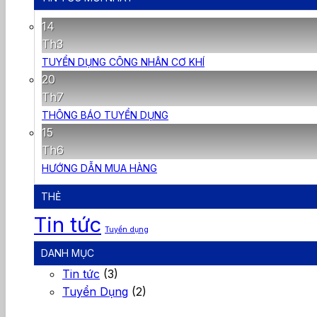
14
Th3
TUYỂN DỤNG CÔNG NHÂN CƠ KHÍ
20
Th7
THÔNG BÁO TUYỂN DỤNG
15
Th6
HƯỚNG DẪN MUA HÀNG
THẺ
Tin tức
Tuyển dụng
DANH MỤC
Tin tức
(3)
Tuyển Dụng
(2)