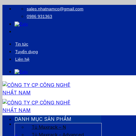
Bỏ
sales.nhatnamco@gmail.com
qua
0986 931363
nội
dung
Tin tức
Tuyển dụng
Liên hệ
DANH MỤC SẢN PHẨM
Tủ Maxirack – N
Tủ Maxirack – Advanced