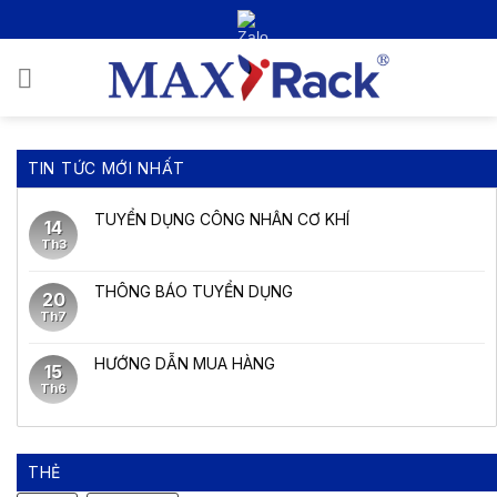
Bỏ
qua
nội
0
dung
TIN TỨC MỚI NHẤT
TUYỂN DỤNG CÔNG NHÂN CƠ KHÍ
14
Th3
THÔNG BÁO TUYỂN DỤNG
20
Th7
HƯỚNG DẪN MUA HÀNG
15
Th6
THẺ