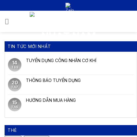
Bỏ
qua
nội
0
dung
TIN TỨC MỚI NHẤT
TUYỂN DỤNG CÔNG NHÂN CƠ KHÍ
14
Th3
THÔNG BÁO TUYỂN DỤNG
20
Th7
HƯỚNG DẪN MUA HÀNG
15
Th6
THẺ