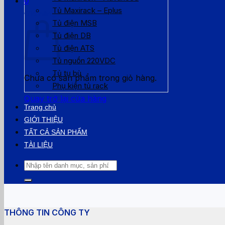
0
Tủ Maxirack – Eplus
Giỏ hàng
Tủ điện MSB
Tủ điện DB
Tủ điện ATS
Tủ nguồn 220VDC
Tủ tụ bù
Chưa có sản phẩm trong giỏ hàng.
Phụ kiện tủ rack
Quay trở lại cửa hàng
Trang chủ
GIỚI THIỆU
TẤT CẢ SẢN PHẨM
TÀI LIỆU
Tìm
kiếm:
THÔNG TIN CÔNG TY