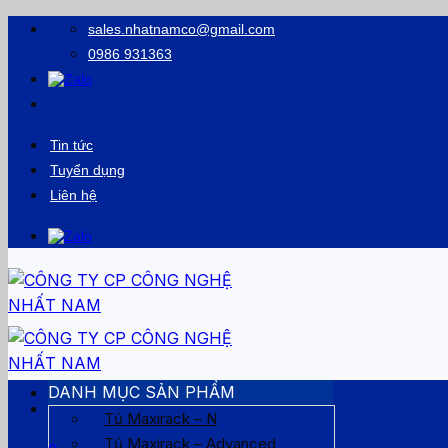
Bỏ
sales.nhatnamco@gmail.com
qua
0986 931363
nội
dung
Tin tức
Tuyển dụng
Liên hệ
DANH MỤC SẢN PHẨM
Tủ Maxirack – N
Tủ Maxirack – Advanced