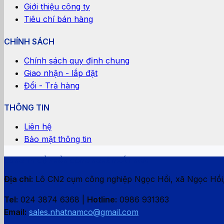
Giới thiệu công ty
Tiêu chí bán hàng
CHÍNH SÁCH
Chính sách quy định chung
Giao nhận - lắp đặt
Đổi - Trả hàng
THÔNG TIN
Liên hệ
Bảo mật thông tin
CÔNG TY CỔ PHẦN CÔNG NGHỆ NHẤT NAM
Địa chỉ:
Lô CN2 cụm công nghiệp Ngọc Hồi, xã Ngọc Hồi
Tel:
024 3874 6368 |
Hotline:
0986 931363
Email:
sales.nhatnamco@gmail.com